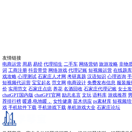
友情链接
电商运营
周易
易经
代理招生
二手车
网络营销
旅游攻略
非物
词
工商注册
抖音带货
网络游戏
代理记账
短视频运营
在线题库
戏攻略
心理测试
石家庄人才网
考研真题
汉语知识
心理咨询
手
短视频代运营
宝宝起名
范文网
电商设计
免费发布信息
服装服
价
实用范文
石家庄点痣
养花
名酒回收
石家庄代理记账
女士发
chatGPT国内版
chatGPT官网
励志名言
文玩
语料库
游戏推荐
荐排行榜
暖通,电地暖，
女性健康
苗木供应
ps素材库
短视频培
戏
手机软件下载
手机游戏下载
单机游戏大全
石家庄论坛