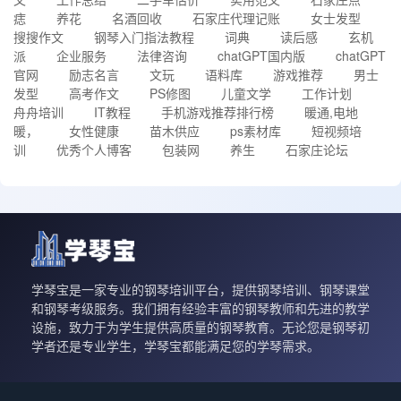
痣
养花
名酒回收
石家庄代理记账
女士发型
搜搜作文
钢琴入门指法教程
词典
读后感
玄机
派
企业服务
法律咨询
chatGPT国内版
chatGPT
官网
励志名言
文玩
语料库
游戏推荐
男士
发型
高考作文
PS修图
儿童文学
工作计划
舟舟培训
IT教程
手机游戏推荐排行榜
暖通,电地
暖，
女性健康
苗木供应
ps素材库
短视频培
训
优秀个人博客
包装网
养生
石家庄论坛
学琴宝是一家专业的钢琴培训平台，提供钢琴培训、钢琴课堂
和钢琴考级服务。我们拥有经验丰富的钢琴教师和先进的教学
设施，致力于为学生提供高质量的钢琴教育。无论您是钢琴初
学者还是专业学生，学琴宝都能满足您的学琴需求。