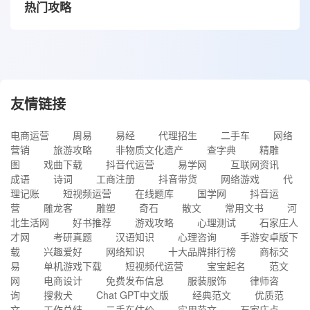
热门攻略
友情链接
电商运营
周易
易经
代理招生
二手车
网络
营销
旅游攻略
非物质文化遗产
查字典
精雕
图
戏曲下载
抖音代运营
易学网
互联网资讯
成语
诗词
工商注册
抖音带货
网络游戏
代
理记账
短视频运营
在线题库
国学网
抖音运
营
雕龙客
雕塑
奇石
散文
常用文书
河
北生活网
好书推荐
游戏攻略
心理测试
石家庄人
才网
考研真题
汉语知识
心理咨询
手游安卓版下
载
兴趣爱好
网络知识
十大品牌排行榜
商标交
易
单机游戏下载
短视频代运营
宝宝起名
范文
网
电商设计
免费发布信息
服装服饰
律师咨
询
搜救犬
Chat GPT中文版
经典范文
优质范
文
工作总结
二手车估价
实用范文
石家庄点