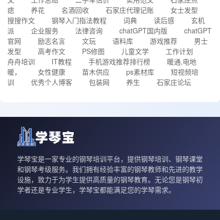
痣
养花
名酒回收
石家庄代理记账
女士发型
搜搜作文
钢琴入门指法教程
词典
读后感
玄机
派
企业服务
法律咨询
chatGPT国内版
chatGPT
官网
励志名言
文玩
语料库
游戏推荐
男士
发型
高考作文
PS修图
儿童文学
工作计划
舟舟培训
IT教程
手机游戏推荐排行榜
暖通,电地
暖，
女性健康
苗木供应
ps素材库
短视频培
训
优秀个人博客
包装网
养生
石家庄论坛
学琴宝是一家专业的钢琴培训平台，提供钢琴培训、钢琴课堂
和钢琴考级服务。我们拥有经验丰富的钢琴教师和先进的教学
设施，致力于为学生提供高质量的钢琴教育。无论您是钢琴初
学者还是专业学生，学琴宝都能满足您的学琴需求。