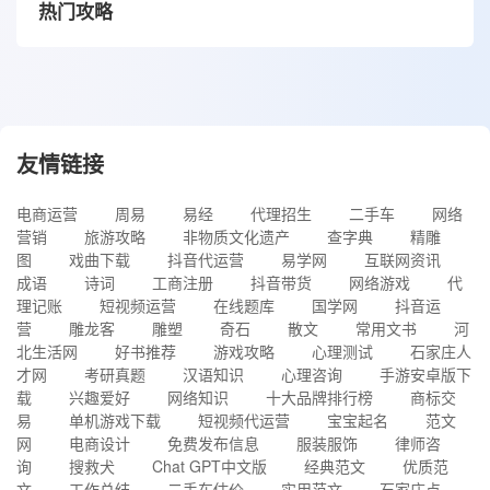
热门攻略
友情链接
电商运营
周易
易经
代理招生
二手车
网络
营销
旅游攻略
非物质文化遗产
查字典
精雕
图
戏曲下载
抖音代运营
易学网
互联网资讯
成语
诗词
工商注册
抖音带货
网络游戏
代
理记账
短视频运营
在线题库
国学网
抖音运
营
雕龙客
雕塑
奇石
散文
常用文书
河
北生活网
好书推荐
游戏攻略
心理测试
石家庄人
才网
考研真题
汉语知识
心理咨询
手游安卓版下
载
兴趣爱好
网络知识
十大品牌排行榜
商标交
易
单机游戏下载
短视频代运营
宝宝起名
范文
网
电商设计
免费发布信息
服装服饰
律师咨
询
搜救犬
Chat GPT中文版
经典范文
优质范
文
工作总结
二手车估价
实用范文
石家庄点