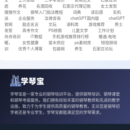
痣
养花
名酒回收
石家庄代理记账
女士发型
搜搜作文
钢琴入门指法教程
词典
读后感
玄机
派
企业服务
法律咨询
chatGPT国内版
chatGPT
官网
励志名言
文玩
语料库
游戏推荐
男士
发型
高考作文
PS修图
儿童文学
工作计划
舟舟培训
IT教程
手机游戏推荐排行榜
暖通,电地
暖，
女性健康
苗木供应
ps素材库
短视频培
训
优秀个人博客
包装网
养生
石家庄论坛
学琴宝是一家专业的钢琴培训平台，提供钢琴培训、钢琴课堂
和钢琴考级服务。我们拥有经验丰富的钢琴教师和先进的教学
设施，致力于为学生提供高质量的钢琴教育。无论您是钢琴初
学者还是专业学生，学琴宝都能满足您的学琴需求。