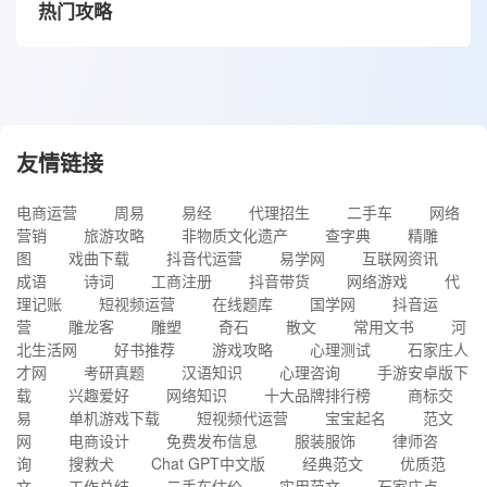
热门攻略
友情链接
电商运营
周易
易经
代理招生
二手车
网络
营销
旅游攻略
非物质文化遗产
查字典
精雕
图
戏曲下载
抖音代运营
易学网
互联网资讯
成语
诗词
工商注册
抖音带货
网络游戏
代
理记账
短视频运营
在线题库
国学网
抖音运
营
雕龙客
雕塑
奇石
散文
常用文书
河
北生活网
好书推荐
游戏攻略
心理测试
石家庄人
才网
考研真题
汉语知识
心理咨询
手游安卓版下
载
兴趣爱好
网络知识
十大品牌排行榜
商标交
易
单机游戏下载
短视频代运营
宝宝起名
范文
网
电商设计
免费发布信息
服装服饰
律师咨
询
搜救犬
Chat GPT中文版
经典范文
优质范
文
工作总结
二手车估价
实用范文
石家庄点