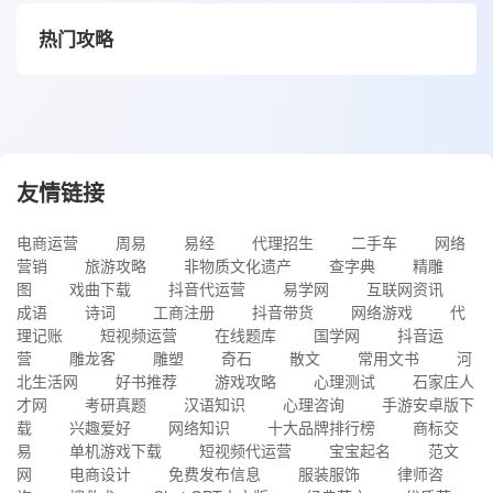
热门攻略
友情链接
电商运营
周易
易经
代理招生
二手车
网络
营销
旅游攻略
非物质文化遗产
查字典
精雕
图
戏曲下载
抖音代运营
易学网
互联网资讯
成语
诗词
工商注册
抖音带货
网络游戏
代
理记账
短视频运营
在线题库
国学网
抖音运
营
雕龙客
雕塑
奇石
散文
常用文书
河
北生活网
好书推荐
游戏攻略
心理测试
石家庄人
才网
考研真题
汉语知识
心理咨询
手游安卓版下
载
兴趣爱好
网络知识
十大品牌排行榜
商标交
易
单机游戏下载
短视频代运营
宝宝起名
范文
网
电商设计
免费发布信息
服装服饰
律师咨