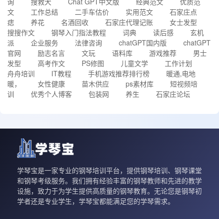
询
搜救犬
Chat GPT中文版
经典范文
优质范
文
工作总结
二手车估价
实用范文
石家庄点
痣
养花
名酒回收
石家庄代理记账
女士发型
搜搜作文
钢琴入门指法教程
词典
读后感
玄机
派
企业服务
法律咨询
chatGPT国内版
chatGPT
官网
励志名言
文玩
语料库
游戏推荐
男士
发型
高考作文
PS修图
儿童文学
工作计划
舟舟培训
IT教程
手机游戏推荐排行榜
暖通,电地
暖，
女性健康
苗木供应
ps素材库
短视频培
训
优秀个人博客
包装网
养生
石家庄论坛
学琴宝是一家专业的钢琴培训平台，提供钢琴培训、钢琴课堂
和钢琴考级服务。我们拥有经验丰富的钢琴教师和先进的教学
设施，致力于为学生提供高质量的钢琴教育。无论您是钢琴初
学者还是专业学生，学琴宝都能满足您的学琴需求。