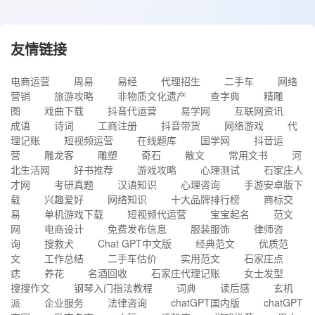
友情链接
电商运营
周易
易经
代理招生
二手车
网络
营销
旅游攻略
非物质文化遗产
查字典
精雕
图
戏曲下载
抖音代运营
易学网
互联网资讯
成语
诗词
工商注册
抖音带货
网络游戏
代
理记账
短视频运营
在线题库
国学网
抖音运
营
雕龙客
雕塑
奇石
散文
常用文书
河
北生活网
好书推荐
游戏攻略
心理测试
石家庄人
才网
考研真题
汉语知识
心理咨询
手游安卓版下
载
兴趣爱好
网络知识
十大品牌排行榜
商标交
易
单机游戏下载
短视频代运营
宝宝起名
范文
网
电商设计
免费发布信息
服装服饰
律师咨
询
搜救犬
Chat GPT中文版
经典范文
优质范
文
工作总结
二手车估价
实用范文
石家庄点
痣
养花
名酒回收
石家庄代理记账
女士发型
搜搜作文
钢琴入门指法教程
词典
读后感
玄机
派
企业服务
法律咨询
chatGPT国内版
chatGPT