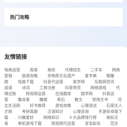
热门攻略
友情链接
电商运营
周易
易经
代理招生
二手车
网络
营销
旅游攻略
非物质文化遗产
查字典
精雕
图
戏曲下载
抖音代运营
易学网
互联网资讯
成语
诗词
工商注册
抖音带货
网络游戏
代
理记账
短视频运营
在线题库
国学网
抖音运
营
雕龙客
雕塑
奇石
散文
常用文书
河
北生活网
好书推荐
游戏攻略
心理测试
石家庄人
才网
考研真题
汉语知识
心理咨询
手游安卓版下
载
兴趣爱好
网络知识
十大品牌排行榜
商标交
易
单机游戏下载
短视频代运营
宝宝起名
范文