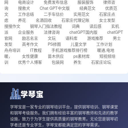
网
电商设计
免费发布信息
服装服饰
律师咨
询
搜救犬
Chat GPT中文版
经典范文
优质范
文
工作总结
二手车估价
实用范文
石家庄点
痣
养花
名酒回收
石家庄代理记账
女士发型
搜搜作文
钢琴入门指法教程
词典
读后感
玄机
派
企业服务
法律咨询
chatGPT国内版
chatGPT
官网
励志名言
文玩
语料库
游戏推荐
男士
发型
高考作文
PS修图
儿童文学
工作计划
舟舟培训
IT教程
手机游戏推荐排行榜
暖通,电地
暖，
女性健康
苗木供应
ps素材库
短视频培
训
优秀个人博客
包装网
养生
石家庄论坛
学琴宝是一家专业的钢琴培训平台，提供钢琴培训、钢琴课堂
和钢琴考级服务。我们拥有经验丰富的钢琴教师和先进的教学
设施，致力于为学生提供高质量的钢琴教育。无论您是钢琴初
学者还是专业学生，学琴宝都能满足您的学琴需求。