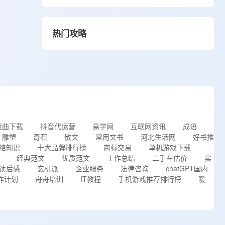
热门攻略
戏曲下载
抖音代运营
易学网
互联网资讯
成语
雕塑
奇石
散文
常用文书
河北生活网
好书推
络知识
十大品牌排行榜
商标交易
单机游戏下载
经典范文
优质范文
工作总结
二手车估价
实
读后感
玄机派
企业服务
法律咨询
chatGPT国内
作计划
舟舟培训
IT教程
手机游戏推荐排行榜
暖