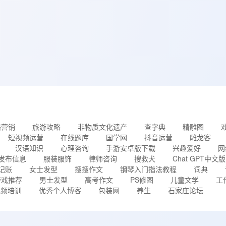
络营销
旅游攻略
非物质文化遗产
查字典
精雕图
短视频运营
在线题库
国学网
抖音运营
雕龙客
汉语知识
心理咨询
手游安卓版下载
兴趣爱好
网
发布信息
服装服饰
律师咨询
搜救犬
Chat GPT中文版
记账
女士发型
搜搜作文
钢琴入门指法教程
词典
游戏推荐
男士发型
高考作文
PS修图
儿童文学
工
视频培训
优秀个人博客
包装网
养生
石家庄论坛