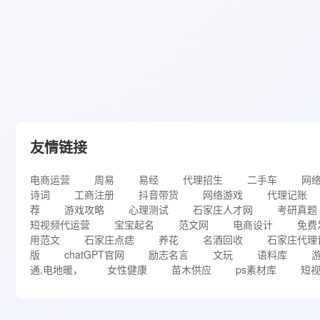
友情链接
电商运营
周易
易经
代理招生
二手车
网
诗词
工商注册
抖音带货
网络游戏
代理记账
荐
游戏攻略
心理测试
石家庄人才网
考研真题
短视频代运营
宝宝起名
范文网
电商设计
免费
用范文
石家庄点痣
养花
名酒回收
石家庄代理
版
chatGPT官网
励志名言
文玩
语料库
通,电地暖，
女性健康
苗木供应
ps素材库
短