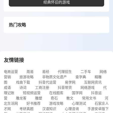
经典怀旧的游戏
热门攻略
友情链接
电商运营
周易
易经
代理招生
二手车
网络
营销
旅游攻略
非物质文化遗产
查字典
精雕
图
戏曲下载
抖音代运营
易学网
互联网资讯
成语
诗词
工商注册
抖音带货
网络游戏
代
理记账
短视频运营
在线题库
国学网
抖音运
营
雕龙客
雕塑
奇石
散文
常用文书
河
北生活网
好书推荐
游戏攻略
心理测试
石家庄人
才网
考研真题
汉语知识
心理咨询
手游安卓版下