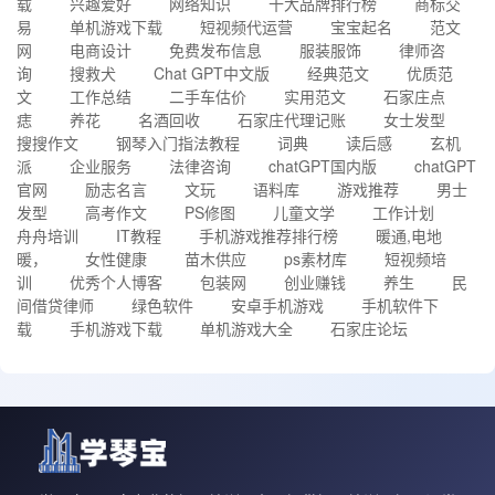
载
兴趣爱好
网络知识
十大品牌排行榜
商标交
易
单机游戏下载
短视频代运营
宝宝起名
范文
网
电商设计
免费发布信息
服装服饰
律师咨
询
搜救犬
Chat GPT中文版
经典范文
优质范
文
工作总结
二手车估价
实用范文
石家庄点
痣
养花
名酒回收
石家庄代理记账
女士发型
搜搜作文
钢琴入门指法教程
词典
读后感
玄机
派
企业服务
法律咨询
chatGPT国内版
chatGPT
官网
励志名言
文玩
语料库
游戏推荐
男士
发型
高考作文
PS修图
儿童文学
工作计划
舟舟培训
IT教程
手机游戏推荐排行榜
暖通,电地
暖，
女性健康
苗木供应
ps素材库
短视频培
训
优秀个人博客
包装网
创业赚钱
养生
民
间借贷律师
绿色软件
安卓手机游戏
手机软件下
载
手机游戏下载
单机游戏大全
石家庄论坛