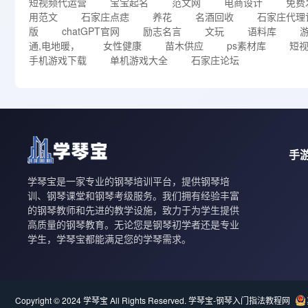
短视频代运营
宝宝起名
范文网
电商设计
免费
用范文
石家庄点痣
养花
名酒回收
石家庄代理
版
chatGPT官网
励志名言
文玩
语料库
通,电地暖，
女性健康
苗木供应
ps素材库
短
手机游戏下载
单机游戏大全
石家庄论坛
手
学琴宝是一家专业的钢琴培训平台，提供钢琴培
训、钢琴课堂和钢琴考级服务。我们拥有经验丰富
的钢琴教师和先进的教学设施，致力于为学生提供
高质量的钢琴教育。无论您是钢琴初学者还是专业
学生，学琴宝都能满足您的学琴需求。
Copyright © 2024 学琴宝 All Rights Reserved.
学琴宝-钢琴入门指法教程网