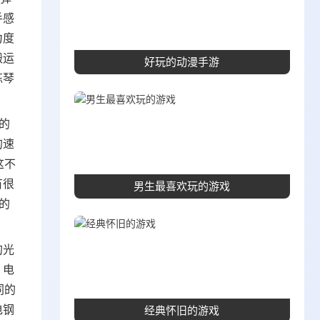
手感
力度
搬运
好玩的动漫手游
练琴
的
的速
这不
有很
男生最喜欢玩的游戏
的
的光
，电
同的
电钢
经典怀旧的游戏