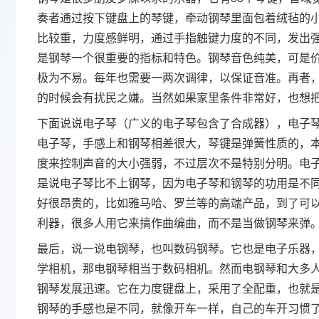
奏者通过按下键盘上的琴键，牵动钢琴里面包着绒毡的
比较重，力度感鲜明，通过手指触键力度的不同，发出
是钢琴一个很重要的指标和特色。钢琴音色纯美，可是
极为不易。每年也需要一两次调律，以保证音准。再者
的时候会有扰民之嫌。当然如果家里条件非常好，也想
下面说说电子琴（广义的电子琴包含了合成器），电子琴
电子琴，手感上和钢琴相差很大，琴键是弹簧性质的，
度来控制声音的大小强弱，不过层次不是特别分明。电子
是说电子琴比不上钢琴，因为电子琴和钢琴的功用是不
好很昂贵的，比如雅马哈、罗兰等的高端产品，到了可以
利器，很多人用它来搞作曲编曲，而不是当做钢琴来弹
最后，说一说电钢琴，也叫数码钢琴。它也是电子乐器
学相机，那电钢琴相当于数码相机。然而电钢琴和大多
钢琴发展迅速。它在力度键盘上，采用了全配重，也就是
钢琴的手感也是不同，就像开车一样，自己的车开习惯