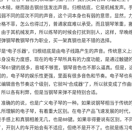
小木槌，继而敲击钢丝弦发出声音。归根结底，它是机械发声。
强弱不同的层次不同的声音，这个词本身也有弱的意思，显然，
价格不菲，怎么也得过万，普通家庭难以承受。而且钢琴笨重，
，由于其机械发声，所以练琴的时候会打扰到别人，这样，早晚
把弹钢琴教钢琴作为职业，买一架真钢也是不错的选择。
是“电子乐器”，归根结底是由电子线路产生的声音。传统意义上
本身没有力度感，现在的电子琴所具有的力度功能，是通过触键
琴61键的居多，音域不够宽，钢琴音色也不那么逼真。但是，
同的，电子琴的娱乐性更强，里面有很多音色和节奏。电子琴也
编辑音色节奏这个级别，它就叫“合成器”了，所以就变成了作曲
。所以各有利弊，但是当钢琴来弹不是特别合适。
，准确的的说，也是广义电子琴的一种。如果说钢琴相当于传统
人所理解的电子琴，有着重大区别。在电子产品飞速发展的时代
手感上和真钢相差无几，也是88键。如果非得要说有区别，不
了，开别人的车开始会有不适应，但绝不是开不了。也就是练习