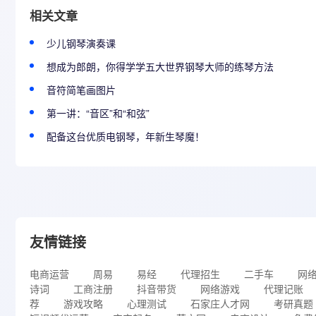
相关文章
少儿钢琴演奏课
​想成为郎朗，你得学学五大世界钢琴大师的练琴方法
音符简笔画图片
第一讲：“音区”和“和弦”
配备这台优质电钢琴，年新生琴魔！
友情链接
电商运营
周易
易经
代理招生
二手车
网
诗词
工商注册
抖音带货
网络游戏
代理记账
荐
游戏攻略
心理测试
石家庄人才网
考研真题