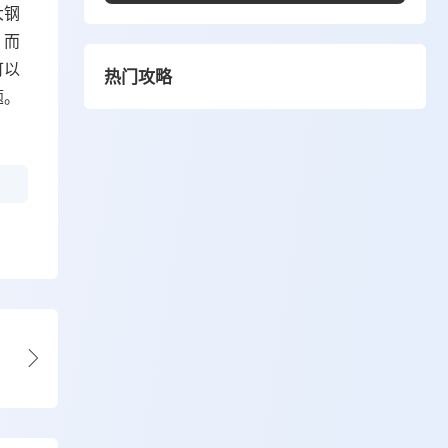
大钢
。而
可以
热门攻略
题。