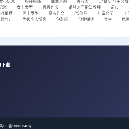
发布信息
服装服饰
律师咨询
搜救犬
Chat GPT中文版
记账
女士发型
搜搜作文
钢琴入门指法教程
词典
游戏推荐
男士发型
高考作文
PS修图
儿童文学
工
视频培训
优秀个人博客
包装网
创业赚钱
养生
民
游下载
冀ICP备18001340号