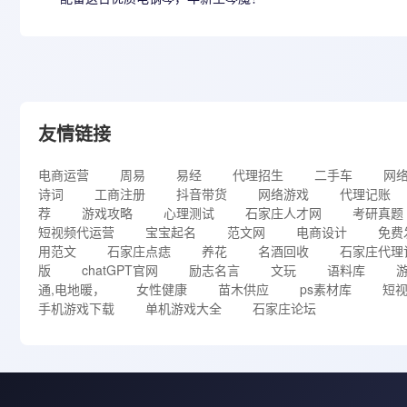
友情链接
电商运营
周易
易经
代理招生
二手车
网
诗词
工商注册
抖音带货
网络游戏
代理记账
荐
游戏攻略
心理测试
石家庄人才网
考研真题
短视频代运营
宝宝起名
范文网
电商设计
免费
用范文
石家庄点痣
养花
名酒回收
石家庄代理
版
chatGPT官网
励志名言
文玩
语料库
通,电地暖，
女性健康
苗木供应
ps素材库
短
手机游戏下载
单机游戏大全
石家庄论坛