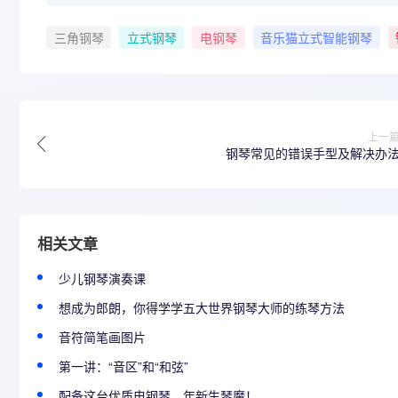
三角钢琴
立式钢琴
电钢琴
音乐猫立式智能钢琴
上一
钢琴常见的错误手型及解决办
相关文章
少儿钢琴演奏课
​想成为郎朗，你得学学五大世界钢琴大师的练琴方法
音符简笔画图片
第一讲：“音区”和“和弦”
配备这台优质电钢琴，年新生琴魔！