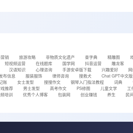
络营销
旅游攻略
非物质文化遗产
查字典
精雕图
短视频运营
在线题库
国学网
抖音运营
雕龙客
汉语知识
心理咨询
手游安卓版下载
兴趣爱好
网
发布信息
服装服饰
律师咨询
搜救犬
Chat GPT中文版
记账
女士发型
搜搜作文
钢琴入门指法教程
词典
游戏推荐
男士发型
高考作文
PS修图
儿童文学
工
视频培训
优秀个人博客
包装网
创业赚钱
养生
民