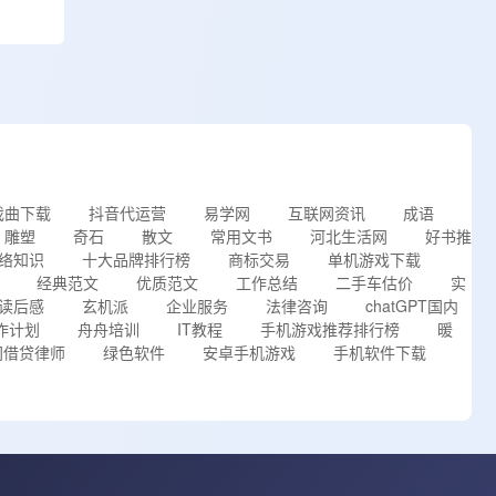
戏曲下载
抖音代运营
易学网
互联网资讯
成语
雕塑
奇石
散文
常用文书
河北生活网
好书推
络知识
十大品牌排行榜
商标交易
单机游戏下载
经典范文
优质范文
工作总结
二手车估价
实
读后感
玄机派
企业服务
法律咨询
chatGPT国内
作计划
舟舟培训
IT教程
手机游戏推荐排行榜
暖
间借贷律师
绿色软件
安卓手机游戏
手机软件下载