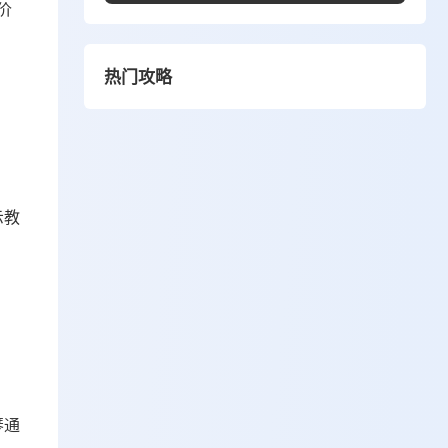
价
热门攻略
。
示教
琴通